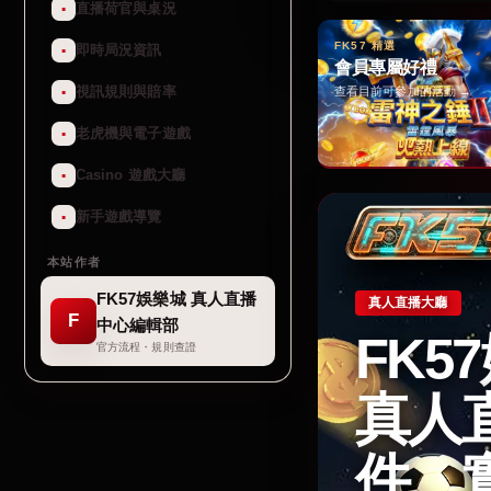
直播荷官與桌況
▪
FK57 精選
即時局況資訊
▪
會員專屬好禮
視訊規則與賠率
▪
查看目前可參加的活動 →
老虎機與電子遊戲
▪
Casino 遊戲大廳
▪
新手遊戲導覽
▪
本站作者
FK57娛樂城 真人直播
真人直播大廳
F
中心編輯部
FK5
官方流程・規則查證
真人
件、