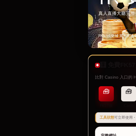
真人直播大廳完整
口。
FK57娛樂城 真人直
🧮 免費FK
比對 Casino 入
🧰
🧰
FK57娛
Casin
工具狀態
可立即使用
完整網址