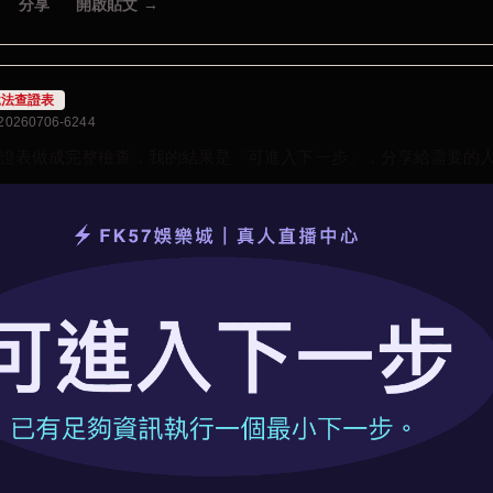
分享
開啟貼文 →
說法查證表
-20260706-6244
證表做成完整檢查，我的結果是「可進入下一步」，分享給需要的