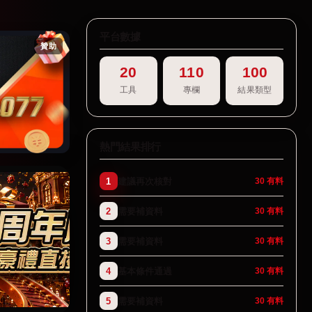
平台數據
贊助
20
110
100
工具
專欄
結果類型
熱門結果排行
1
建議再次核對
30 有料
2
需要補資料
30 有料
3
需要補資料
30 有料
4
基本條件通過
30 有料
5
需要補資料
30 有料