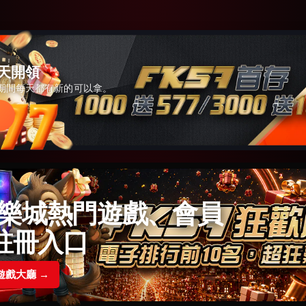
天開領
期間每天都有新的可以拿。
7娛樂城熱門遊戲、會員
註冊入口
遊戲大廳 →