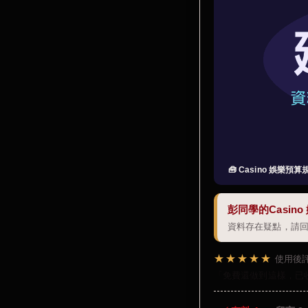
🧰 Casino 娛樂預
彭同學的Casi
資料存在疑點，請
★★★★★
使用後
免費還做到這樣，已