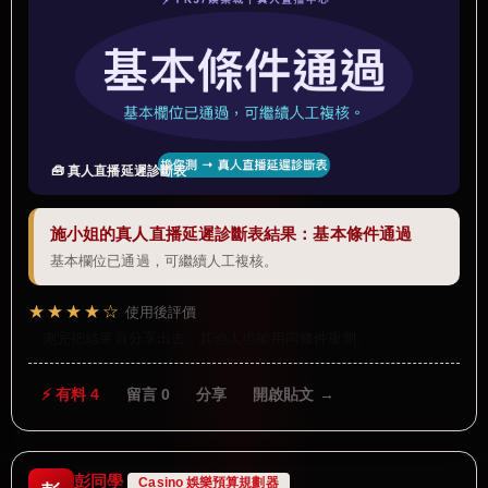
🧰 真人直播延遲診斷表
施小姐的真人直播延遲診斷表結果：基本條件通過
基本欄位已通過，可繼續人工複核。
★★★★☆
使用後評價
測完把結果頁分享出去，其他人也能用同條件重測。
⚡ 有料 4
留言 0
分享
開啟貼文 →
彭同學
Casino 娛樂預算規劃器