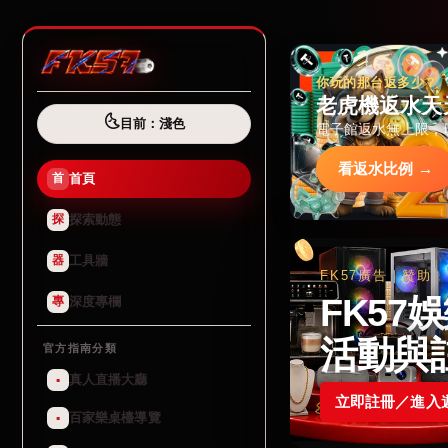
你玩的那台返多少？
老虎機返水天
🌜
目前：淺色
電子館返水無上限，
看返水比例 →
首
首頁
探
探索動態
器
工具牆
FK57廣告｜贊助
FK5
專
深度專欄
活動與
官方指南分類
真人直播大廳
▪
立即註冊／進入
百家樂桌檯導覽
▪