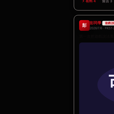
⚡ 有料 4
留言 3
彭同學
遊戲
彭
2026/7/6 · FK57
第一次把遊戲說法查