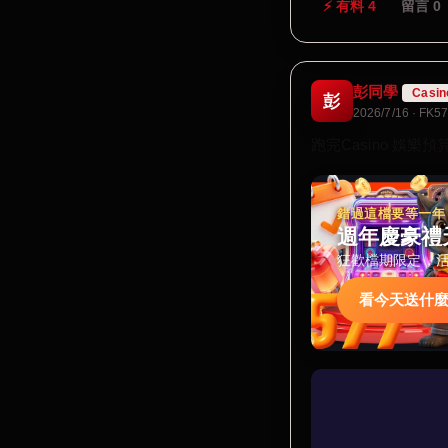
⚡ 有料 4
留言 0
彭同學
Cas
彭
2026/7/16 · FK5
跑完Casino 
錯過這檔要等一年
週年慶豪禮
狂歡檔期限定，
看今天送什麼