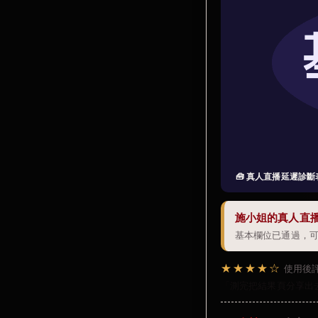
🧰 真人直播延遲診斷
施小姐的真人直
基本欄位已通過，
★★★★☆
使用後
測完把結果頁分享出