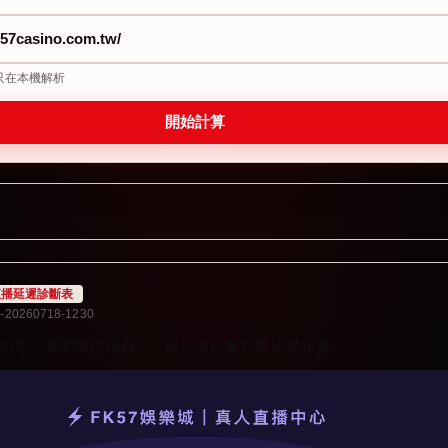
只在本機解析
開始計算
直播延遲診斷表
7-20260718-1230
仍是「基本條件通過」，比只靠印象判斷清楚很多。